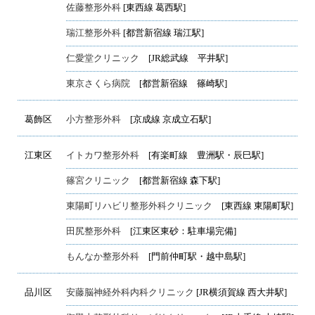
佐藤整形外科
[東西線 葛西駅]
瑞江整形外科
[都営新宿線 瑞江駅]
仁愛堂クリニック
[JR総武線 平井駅]
東京さくら病院
[都営新宿線 篠崎駅]
葛飾区
小方整形外科
[京成線 京成立石駅]
江東区
イトカワ整形外科
[有楽町線 豊洲駅・辰巳駅]
篠宮クリニック
[都営新宿線 森下駅]
東陽町リハビリ整形外科クリニック
[東西線 東陽町駅]
田尻整形外科
[江東区東砂：駐車場完備]
もんなか整形外科
[門前仲町駅・越中島駅]
品川区
安藤脳神経外科内科クリニック
[JR横須賀線 西大井駅]