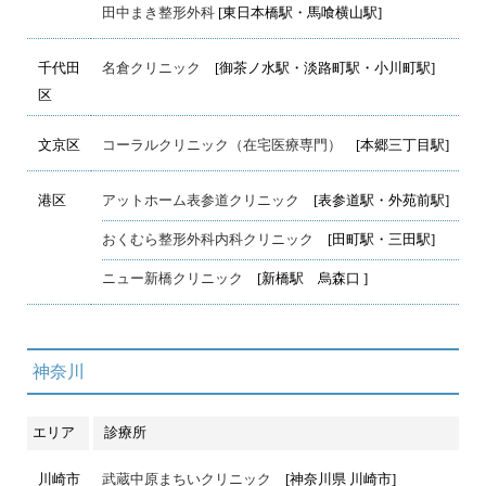
田中まき整形外科
[東日本橋駅・馬喰横山駅]
千代田
名倉クリニック
[御茶ノ水駅・淡路町駅・小川町駅]
区
文京区
コーラルクリニック（在宅医療専門）
[本郷三丁目駅]
港区
アットホーム表参道クリニック
[表参道駅・外苑前駅]
おくむら整形外科内科クリニック
[田町駅・三田駅]
ニュー新橋クリニック
[新橋駅 烏森口 ]
神奈川
エリア
診療所
川崎市
武蔵中原まちいクリニック
[神奈川県 川崎市]