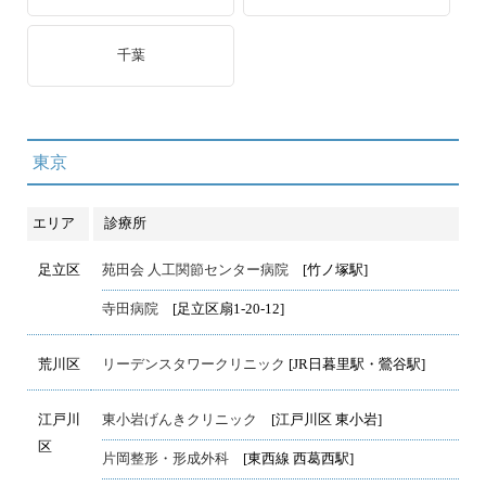
千葉
東京
エリア
診療所
足立区
苑田会 人工関節センター病院
[竹ノ塚駅]
寺田病院
[足立区扇1-20-12]
荒川区
リーデンスタワークリニック
[JR日暮里駅・鶯谷駅]
江戸川
東小岩げんきクリニック
[江戸川区 東小岩]
区
片岡整形・形成外科
[東西線 西葛西駅]