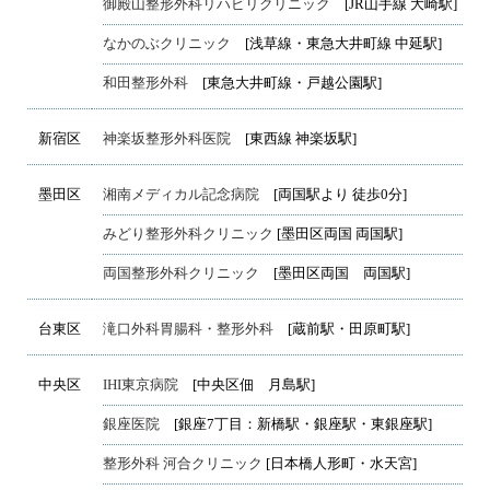
御殿山整形外科リハビリクリニック
[JR山手線 大崎駅]
なかのぶクリニック
[浅草線・東急大井町線 中延駅]
和田整形外科
[東急大井町線・戸越公園駅]
新宿区
神楽坂整形外科医院
[東西線 神楽坂駅]
墨田区
湘南メディカル記念病院
[両国駅より 徒歩0分]
みどり整形外科クリニック
[墨田区両国 両国駅]
両国整形外科クリニック
[墨田区両国 両国駅]
台東区
滝口外科胃腸科・整形外科
[蔵前駅・田原町駅]
中央区
IHI東京病院
[中央区佃 月島駅]
銀座医院
[銀座7丁目：新橋駅・銀座駅・東銀座駅]
整形外科 河合クリニック
[日本橋人形町・水天宮]