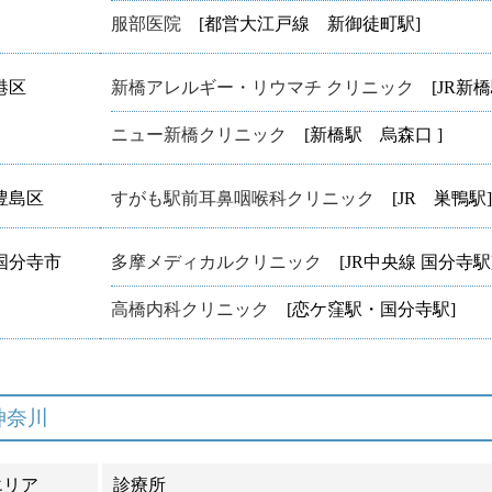
服部医院
[都営大江戸線 新御徒町駅]
港区
新橋アレルギー・リウマチ クリニック
[JR新橋
ニュー新橋クリニック
[新橋駅 烏森口 ]
豊島区
すがも駅前耳鼻咽喉科クリニック
[JR 巣鴨駅]
国分寺市
多摩メディカルクリニック
[JR中央線 国分寺駅
高橋内科クリニック
[恋ケ窪駅・国分寺駅]
神奈川
エリア
診療所