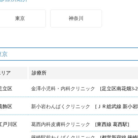
東京
神奈川
東京
エリア
診療所
足立区
金澤小児科・内科クリニック
[足立区南花畑3-20-
葛飾区
新小岩わんぱくクリニック
[ＪＲ総武線 新小岩
江戸川区
葛西内科皮膚科クリニック
[東西線 葛西駅]
篠崎駅前わんぱくクリニック
[都営新宿線 篠崎