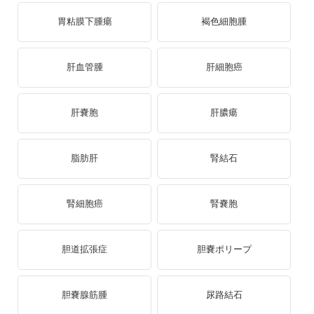
胃粘膜下腫瘍
褐色細胞腫
肝血管腫
肝細胞癌
肝嚢胞
肝膿瘍
脂肪肝
腎結石
腎細胞癌
腎嚢胞
胆道拡張症
胆嚢ポリープ
胆嚢腺筋腫
尿路結石